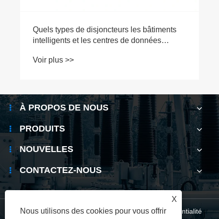
Quels types de disjoncteurs les bâtiments
intelligents et les centres de données
préfèrent-ils ?
Voir plus >>
À PROPOS DE NOUS
PRODUITS
NOUVELLES
CONTACTEZ-NOUS
X
Nous utilisons des cookies pour vous offrir
Links
|
Sitemap
|
RSS
|
XML
|
politique de confidentialité