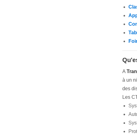
Cla
App
Con
Tab
Foi
Qu'e
A
Tran
à un n
des dis
Les CT
Sys
Auto
Sys
Prot