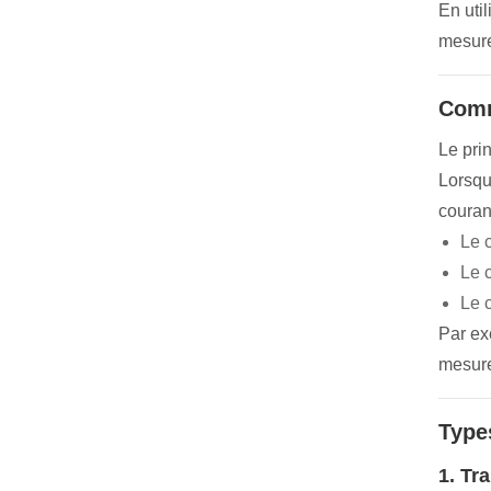
En uti
mesure
Comm
Le pri
Lorsqu
couran
Le 
Le 
Le c
Par ex
mesur
Type
1. Tr