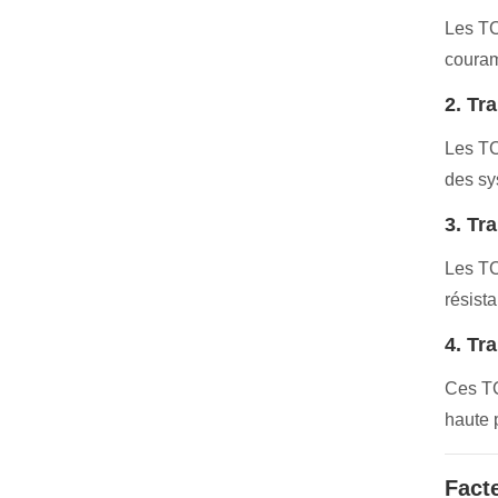
Les TC
couram
2. Tr
Les TC
des sy
3. Tr
Les TC
résist
4. Tr
Ces TC
haute 
Fact