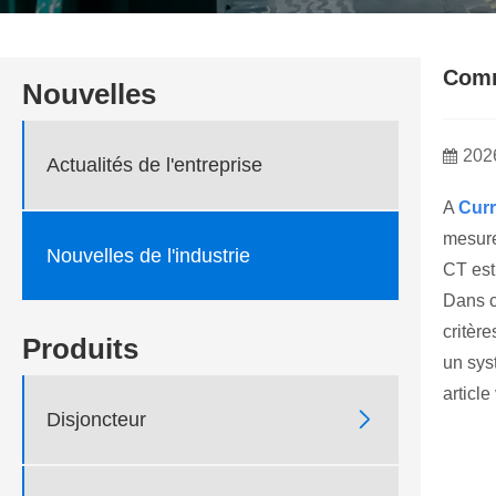
Comm
Nouvelles
202
Actualités de l'entreprise
A
Curr
mesure
Nouvelles de l'industrie
CT est 
Dans c
critère
Produits
un sys
articl

Disjoncteur