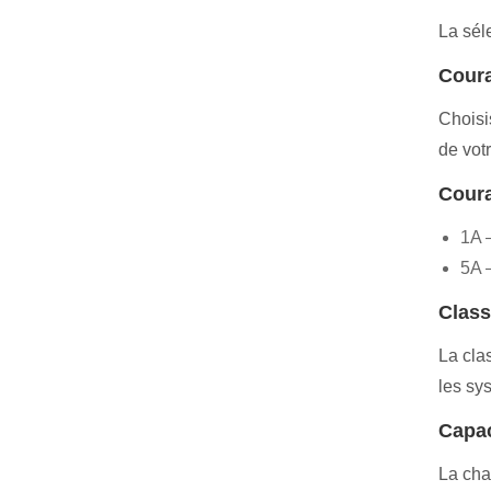
La sél
Coura
Choisi
de vot
Coura
1A 
5A –
Class
La cla
les sy
Capac
La cha