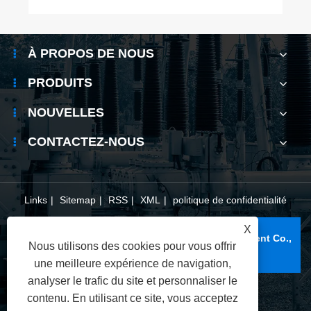
À PROPOS DE NOUS
PRODUITS
NOUVELLES
CONTACTEZ-NOUS
Links
|
Sitemap
|
RSS
|
XML
|
politique de confidentialité
X
Copyright © 2025 Wenzhou Xifa Electrical Equipment Co.,
Nous utilisons des cookies pour vous offrir
Ltd. Tous droits réservés.
une meilleure expérience de navigation,
analyser le trafic du site et personnaliser le
contenu. En utilisant ce site, vous acceptez