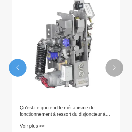


Qu'est-ce qui rend le mécanisme de
fonctionnement à ressort du disjoncteur à
vide essentiel pour les systèmes électriques
Voir plus >>
modernes