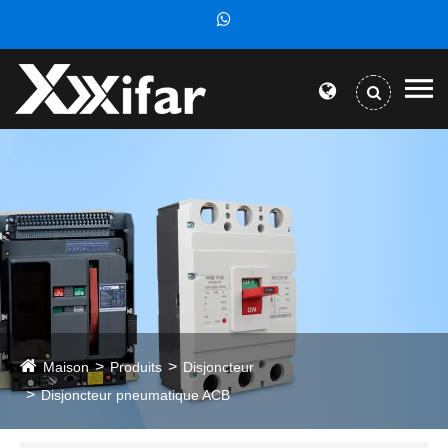
Maison
Produits
Disjoncteur
Disjoncteur pneumatique ACB